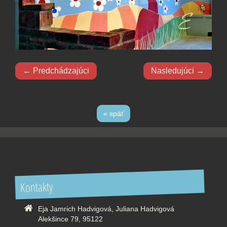
← Predchádzajúci
Nasledujúci →
« späť
Kontakty
Eja Jamrich Hadvigová, Juliana Hadvigová
Alekšince 79, 95122