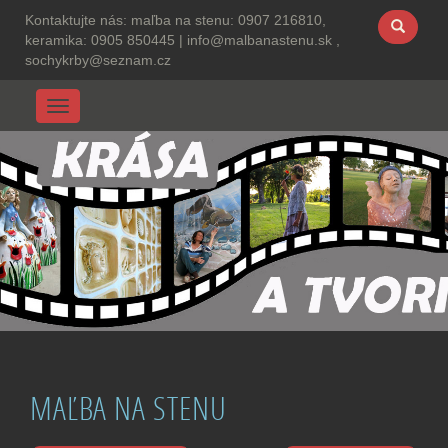
Kontaktujte nás:
maľba na stenu: 0907 216810,
keramika: 0905 850445
|
info@malbanastenu.sk ,
sochykrby@seznam.cz
Menu
MAĽBA NA STENU