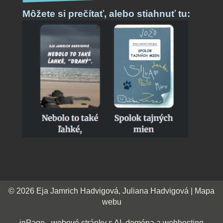
Môžete si prečítať,
alebo stiahnuť tu:
© 2026
Eja Jamrich Hadvigová, Juliana Hadvigová
|
Mapa
webu
inPage
-
webové stránky
s AI,
doména
a
webhosting