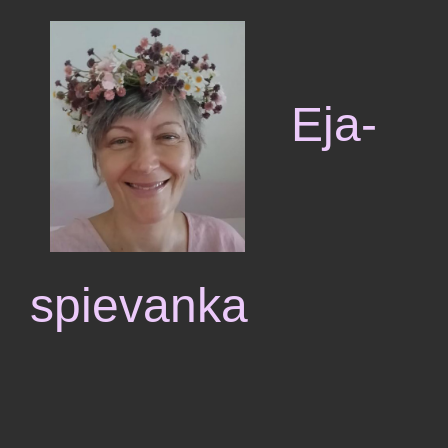
Ej
a-
spievanka