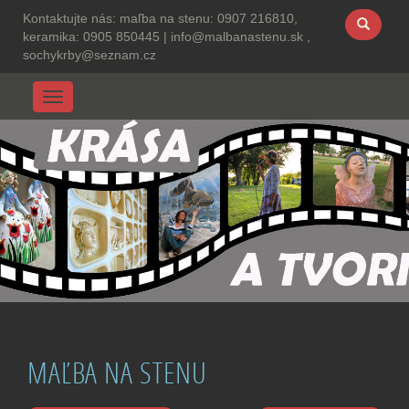
Kontaktujte nás:
maľba na stenu: 0907 216810,
keramika: 0905 850445
|
info@malbanastenu.sk ,
sochykrby@seznam.cz
Menu
MAĽBA NA STENU