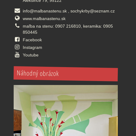
Alekšince 79, 95122
info@malbanastenu.sk , sochykrby@seznam.cz
www.malbanastenu.sk
maľba na stenu: 0907 216810, keramika: 0905
850445
Facebook
Instagram
Youtube
Náhodný obrázok