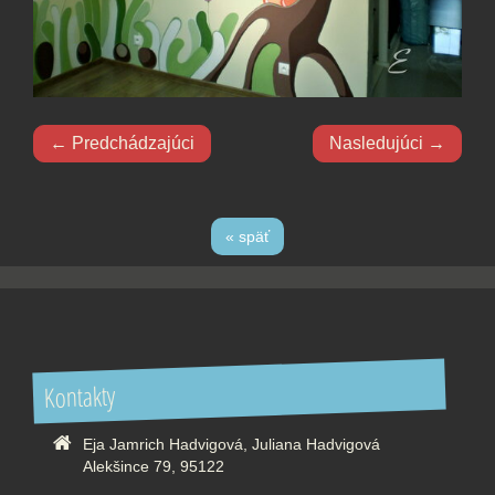
← Predchádzajúci
Nasledujúci →
« späť
Kontakty
Eja Jamrich Hadvigová, Juliana Hadvigová
Alekšince 79, 95122