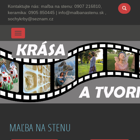
Kontaktujte nás:
maľba na stenu: 0907 216810,
keramika: 0905 850445
|
info@malbanastenu.sk ,
sochykrby@seznam.cz
Menu
MAĽBA NA STENU