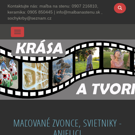
Kontaktujte nás:
maľba na stenu: 0907 216810,
keramika: 0905 850445
|
info@malbanastenu.sk ,
sochykrby@seznam.cz
Menu
MAĽOVANÉ ZVONCE, SVIETNIKY -
ANJELICI