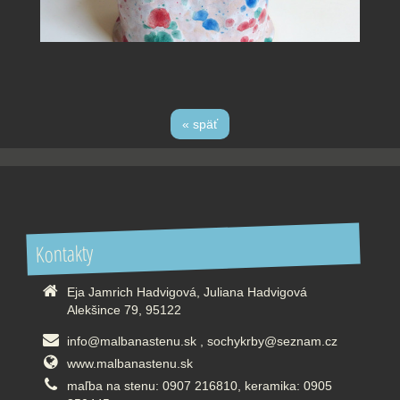
« späť
Kontakty
Eja Jamrich Hadvigová, Juliana Hadvigová
Alekšince 79, 95122
info@malbanastenu.sk , sochykrby@seznam.cz
www.malbanastenu.sk
maľba na stenu: 0907 216810, keramika: 0905