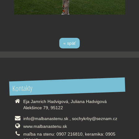
« späť
Kontakty
Eja Jamrich Hadvigová, Juliana Hadvigová
Alekšince 79, 95122
info@malbanastenu.sk , sochykrby@seznam.cz
www.malbanastenu.sk
maľba na stenu: 0907 216810, keramika: 0905