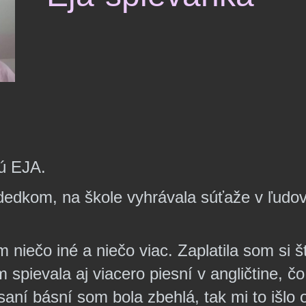
jú EJA.
dedkom, na škole vyhrávala súťaže v ľudo
m niečo iné a niečo viac. Zaplatila som si
 spievala aj viacero piesní v angličtine, č
saní básní som bola zbehlá, tak mi to išlo 