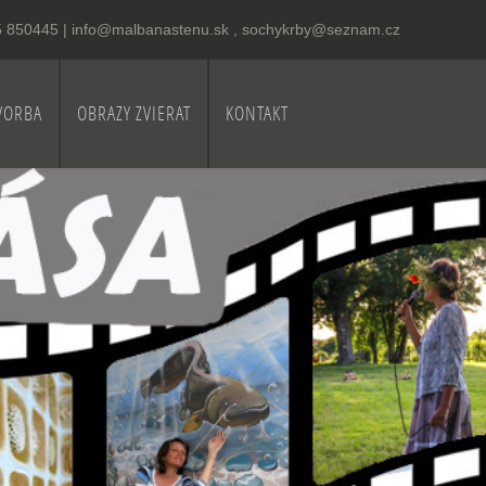
05 850445
|
info@malbanastenu.sk , sochykrby@seznam.cz
VORBA
OBRAZY ZVIERAT
KONTAKT