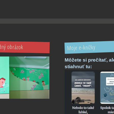
ný obrázok
Moje e-knižky
Môžete si prečítať,
a
stiahnuť tu: