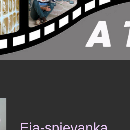
Ej
a-spievanka