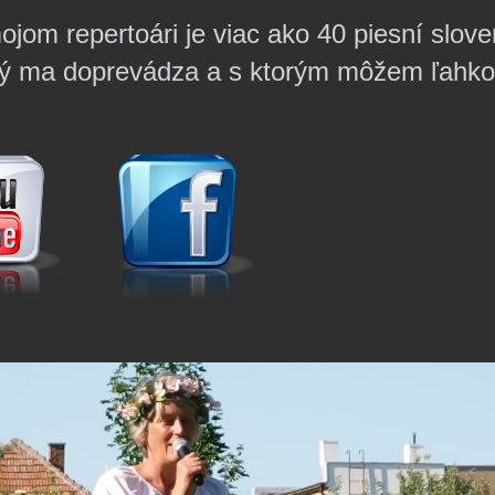
mojom
repertoári je viac ako 40 piesní slov
rý ma doprevádza a s ktorým môžem ľahko 