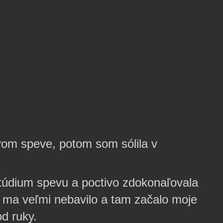
vom speve, potom som sólila v
 štúdium spevu a poctivo zdokonaľovala
o
ma veľmi nebavilo a tam
začalo moje
od ruky.