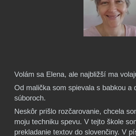
Volám sa Elena, ale najbližší ma vola
Od malička som spievala s babkou a 
súboroch.
Neskôr prišlo
rozčarovanie, chcela so
moju techniku spevu. V tejto škole som
prekladanie textov do slovenčiny. V pí