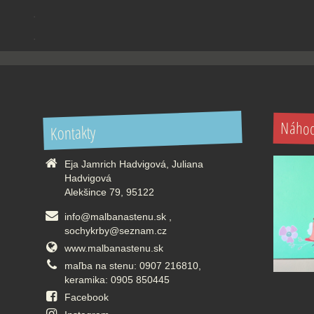
.
.
Náhod
Kontakty
Eja Jamrich Hadvigová, Juliana
Hadvigová
Alekšince 79, 95122
info@malbanastenu.sk ,
sochykrby@seznam.cz
www.malbanastenu.sk
maľba na stenu: 0907 216810,
keramika: 0905 850445
Facebook